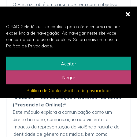
O EncruziLab é um curso que tem como objetivo
promover a educação digital para fortalecer as
habilidades de mulheres negras na Grande São
Paulo. O programa é projetado em três módulos
O EAD Geledés utiliza cookies para oferecer uma melhor
experiência de navegação. Ao navegar neste site você
distintos:
concorda com o uso de cookies. Saiba mais em nossa
Política de Privacidade.
*Módulo I – Educação Digital (Presencial):*
Neste módulo, as participantes participam de
quatro oficinas que abordam temas como
Aceitar
tecnofobia, gênero, raça, fake news, redes sociais
como ferramenta de empoderamento, e acesso à
Negar
informação sobre direitos sociais.
Política de Cookies
Política de privacidade
*Módulo II – Comunicação e Direitos Humanos
(Presencial e Online):*
Este módulo explora a comunicação como um
direito humano, comunicação não violenta, o
impacto da representação da violência racial e de
identidade de gênero nas mídias, bem como