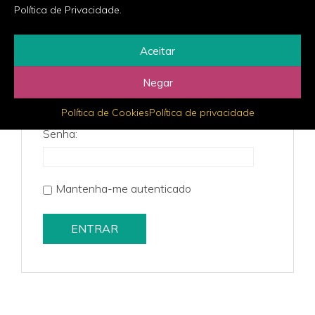
Política de Privacidade.
Você deve fazer login para criar novos tópicos.
Aceitar
Nome de usuário:
Negar
Política de Cookies
Política de privacidade
Senha:
Mantenha-me autenticado
ENTRAR