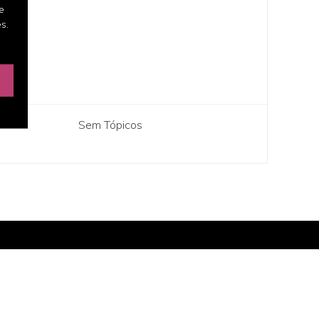
e
s.
Sem Tópicos