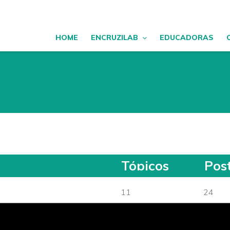
HOME
ENCRUZILAB
EDUCADORAS
Tópicos
Pos
11
24
As Redes Sociais E O
onhecendo As Funções Da