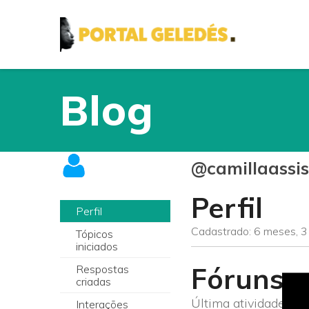
Blog
@camillaassis
Perfil
Perfil
Cadastrado: 6 meses, 3
Tópicos
iniciados
Fóruns
Respostas
criadas
Última atividade: 6 
Interações