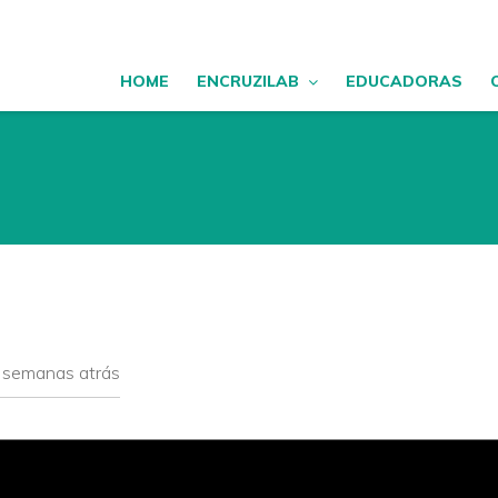
HOME
ENCRUZILAB
EDUCADORAS
 semanas atrás
meses atrás