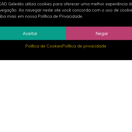
EAD Geledés utiliza cookies para oferecer uma melhor experiência d
vegação. Ao navegar neste site você concorda com o uso de cookie
iba mais em nossa Política de Privacidade.
ipante
Aceitar
Negar
Política de Cookies
Política de privacidade