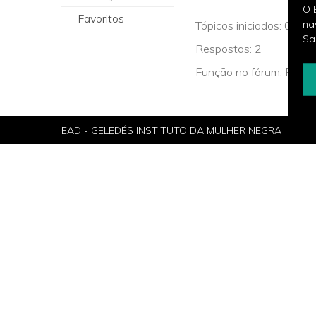
O 
Favoritos
na
Tópicos iniciados: 0
Sa
Respostas: 2
Função no fórum: Partic
EAD - GELEDÉS INSTITUTO DA MULHER NEGRA